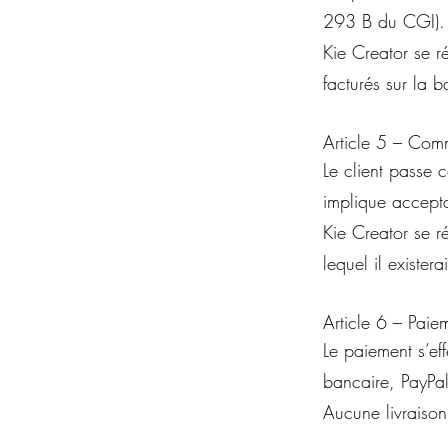
293 B du CGI).
Kie Creator se ré
facturés sur la 
Article 5 – Co
Le client passe 
implique accept
Kie Creator se r
lequel il existerai
Article 6 – Paie
Le paiement s’e
bancaire, PayPal,
Aucune livraison