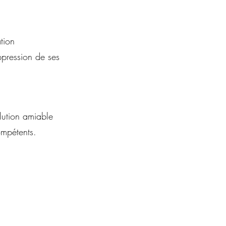
tion
ppression de ses
lution amiable
ompétents.