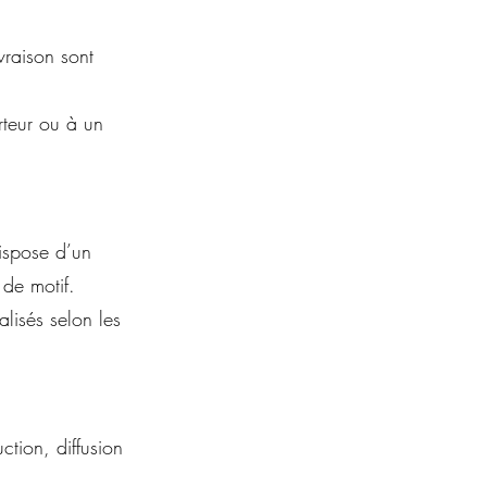
vraison sont
rteur ou à un
ispose d’un
 de motif.
lisés selon les
tion, diffusion