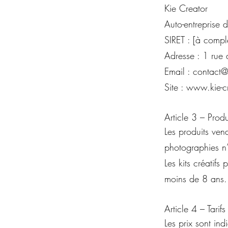
Kie Creator
Auto-entreprise
SIRET : [à compl
Adresse : 1 rue 
Email : contact@k
Site : www.kie-cr
Article 3 – Produ
Les produits ven
photographies n’
Les kits créatif
moins de 8 ans.
Article 4 – Tarifs
Les prix sont in