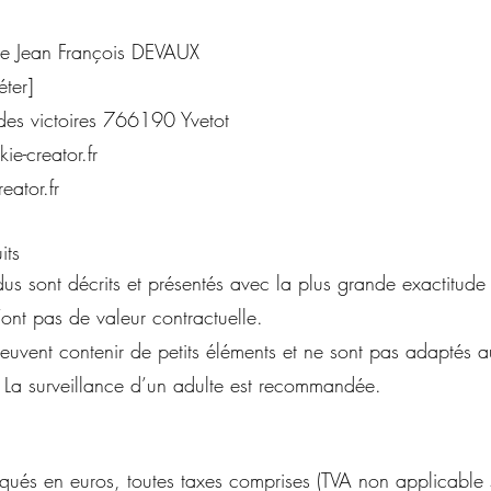
 de Jean François DEVAUX
éter]
des victoires 766190 Yvetot
ie-creator.fr
eator.fr
its
dus sont décrits et présentés avec la plus grande exactitude 
ont pas de valeur contractuelle.
s peuvent contenir de petits éléments et ne sont pas adaptés 
 La surveillance d’un adulte est recommandée.
diqués en euros, toutes taxes comprises (TVA non applicable s