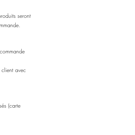
roduits seront
commande.
e commande
 client avec
és (carte