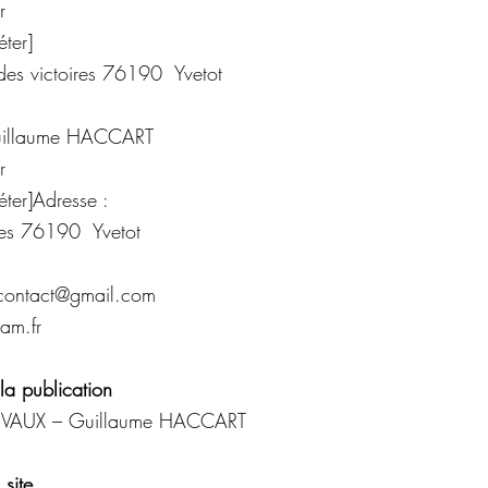
r
éter]
 des victoires 76190 Yvetot
illaume HACCART
r
éter]
Adresse :
ires 76190 Yvetot
.contact@gmail.com
am.fr
la publication
DEVAUX – Guillaume HACCART
site