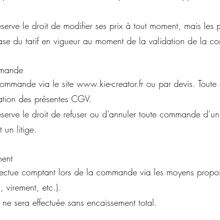
serve le droit de modifier ses prix à tout moment, mais les p
base du tarif en vigueur au moment de la validation de la 
mmande
commande via le site
www.kie-creator.fr
ou par devis. Tout
ation des présentes CGV.
éserve le droit de refuser ou d’annuler toute commande d’un
t un litige.
ment
ffectue comptant lors de la commande via les moyens propos
 virement, etc.).
 ne sera effectuée sans encaissement total.